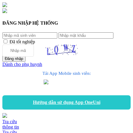
ĐĂNG NHẬP HỆ THỐNG
Đã tốt nghiệp
Dành cho phụ huynh
Tải App Mobile sinh viên:
Hướng dẫn sử dụng App OneUni
Tra cứu
thông tin
Tra cứu